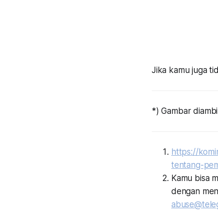
Jika kamu juga tid
*) Gambar diambi
https://kom
tentang-pem
Kamu bisa m
dengan mene
abuse@tele