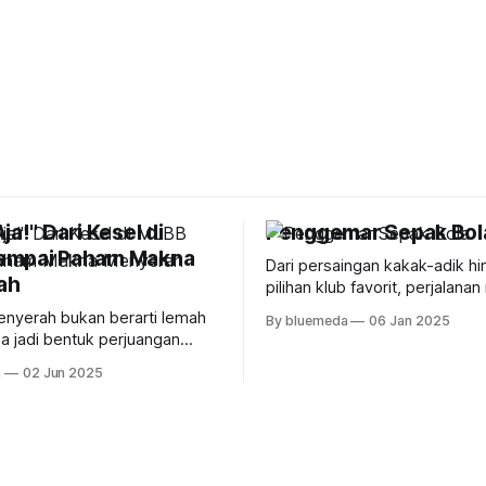
ja!" Dari Kesel di
Penggemar Sepak Bol
ampai Paham Makna
Dari persaingan kakak-adik h
ah
pilihan klub favorit, perjalana
Milanisti penuh cerita lucu dan
nyerah bukan berarti lemah
By bluemeda
06 Jan 2025
sepak bola era 90-an yang bi
sa jadi bentuk perjuangan
senyum-senyum sendiri.
g bijak. Dari pengalaman main
a
02 Jun 2025
ai obrolan receh bareng
a belajar kalau tahu kapan
nti itu juga penting. Yuk, cari
 waktu yang tepat buat bilang
npa merasa gagal!