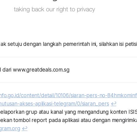
ak setuju dengan langkah pemerintah ini, silahkan isi petis
l dari www.greatdeals.com.sg
info.go.id/content/detail/10106/siaran-pers-no-84hmkomi
utusan-akses-aplikasi-telegram/0/siaran_pers
↩︎
elaporkan grup atau kanal yang mengandung konten ISIS
kan tombol report pada aplikasi atau dengan mengirimka
gram.org
↩︎