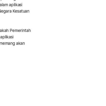
am aplikasi
Negara Kesatuan
pakah Pemerintah
plikasi
m memang akan