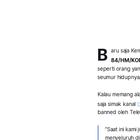
B
aru saja Ke
84/HM/KO
seperti orang ya
seumur hidupnya
Kalau memang ala
saja simak kanal
I
banned
oleh Tele
“Saat ini kam
menyeluruh di