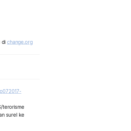
i di
change.org
nfo072017-
/terorisme
n surel ke