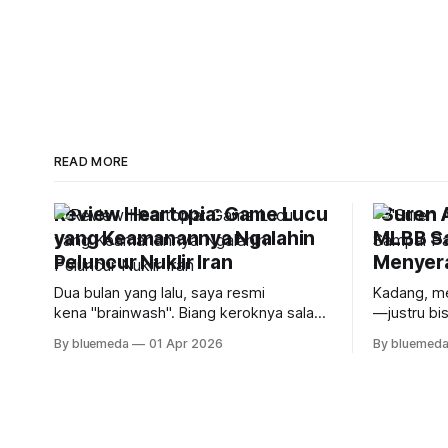
READ MORE
Review Heartopia: Game Lucu
"Suren A
yang Keamanannya Ngalahin
MLBB S
Peluncur Nuklir Iran
Menyer
Dua bulan yang lalu, saya resmi
Kadang, me
kena "brainwash". Biang keroknya salah
—justru bi
satu teman saya yang dengan licinnya
yang palin
By bluemeda
01 Apr 2026
By bluemed
bilang kalau Heartopia itu game idaman:
MLBB samp
isinya banyak cewek, gameplay-nya
teman, say
sebelas dua belas sama Harvest Moon
harus berhe
atau Animal Crossing. Sebagai laki-laki
tahu kapan
yang hobi bercocok tanam, saya
“cukup” ta