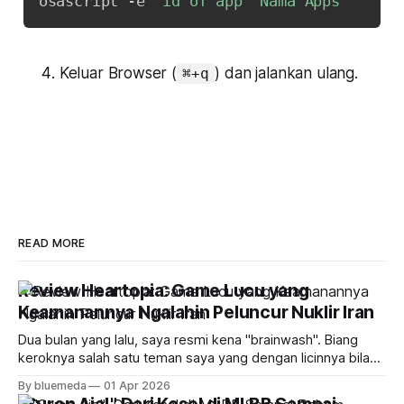
osascript -e 
'id of app "Nama Apps"'
Keluar Browser (
) dan jalankan ulang.
⌘+q
READ MORE
Review Heartopia: Game Lucu yang
Keamanannya Ngalahin Peluncur Nuklir Iran
Dua bulan yang lalu, saya resmi kena "brainwash". Biang
keroknya salah satu teman saya yang dengan licinnya bilang
kalau Heartopia itu game idaman: isinya banyak cewek,
By bluemeda
01 Apr 2026
gameplay-nya sebelas dua belas sama Harvest Moon atau