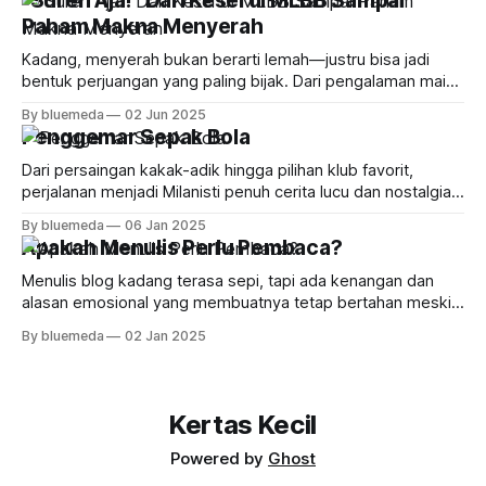
"Suren Aja!" Dari Kesel di MLBB Sampai
Animal Crossing. Sebagai laki-laki yang hobi bercocok
Paham Makna Menyerah
tanam, saya langsung kena umpan.
Kadang, menyerah bukan berarti lemah—justru bisa jadi
bentuk perjuangan yang paling bijak. Dari pengalaman main
MLBB sampai obrolan receh bareng teman, saya belajar
By bluemeda
02 Jun 2025
kalau tahu kapan harus berhenti itu juga penting. Yuk, cari
Penggemar Sepak Bola
tahu kapan waktu yang tepat buat bilang “cukup” tanpa
merasa gagal!
Dari persaingan kakak-adik hingga pilihan klub favorit,
perjalanan menjadi Milanisti penuh cerita lucu dan nostalgia
sepak bola era 90-an yang bikin senyum-senyum sendiri.
By bluemeda
06 Jan 2025
Apakah Menulis Perlu Pembaca?
Menulis blog kadang terasa sepi, tapi ada kenangan dan
alasan emosional yang membuatnya tetap bertahan meski
pembaca makin langka. Siapa tahu, masih ada cerita yang
By bluemeda
02 Jan 2025
menunggu dibagikan.
Kertas Kecil
Powered by
Ghost