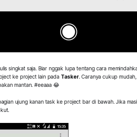
nulis singkat saja. Biar
nggak
lupa tentang cara memindahk
oject
ke
project
lain pada
Tasker
. Caranya cukup mudah, 
pakan mantan. #eeaaa 😂
k bagian ujung kanan
task
ke
project bar
di bawah. Jika mas
ikut.