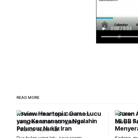
READ MORE
Review Heartopia: Game Lucu
"Suren A
yang Keamanannya Ngalahin
MLBB S
Peluncur Nuklir Iran
Menyer
Dua bulan yang lalu, saya resmi
Kadang, me