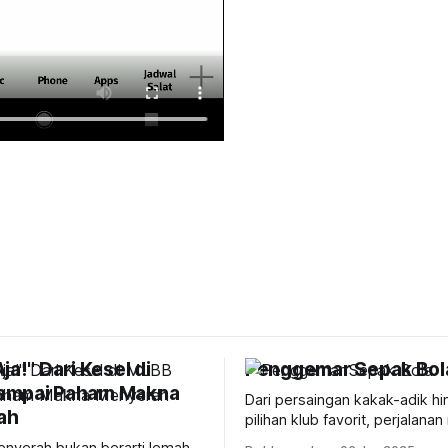
ja!" Dari Kesel di
Penggemar Sepak Bol
ampai Paham Makna
Dari persaingan kakak-adik h
ah
pilihan klub favorit, perjalana
Milanisti penuh cerita lucu dan
nyerah bukan berarti lemah