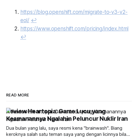
https://blog.openshift.com/migrate-to-v3-v2-
eol/
↩︎
https://www.openshift.com/pricing/index.html
↩︎
READ MORE
Review Heartopia: Game Lucu yang
Keamanannya Ngalahin Peluncur Nuklir Iran
Dua bulan yang lalu, saya resmi kena "brainwash". Biang
keroknya salah satu teman saya yang dengan licinnya bilang