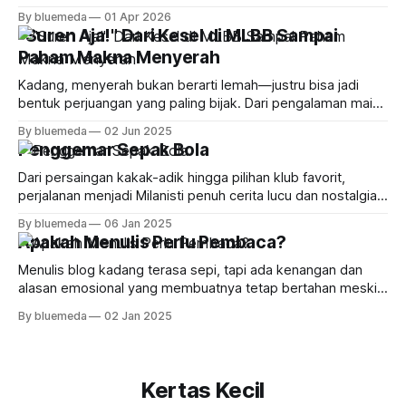
kalau Heartopia itu game idaman: isinya banyak cewek,
By bluemeda
01 Apr 2026
gameplay-nya sebelas dua belas sama Harvest Moon atau
"Suren Aja!" Dari Kesel di MLBB Sampai
Animal Crossing. Sebagai laki-laki yang hobi bercocok
Paham Makna Menyerah
tanam, saya langsung kena umpan.
Kadang, menyerah bukan berarti lemah—justru bisa jadi
bentuk perjuangan yang paling bijak. Dari pengalaman main
MLBB sampai obrolan receh bareng teman, saya belajar
By bluemeda
02 Jun 2025
kalau tahu kapan harus berhenti itu juga penting. Yuk, cari
Penggemar Sepak Bola
tahu kapan waktu yang tepat buat bilang “cukup” tanpa
merasa gagal!
Dari persaingan kakak-adik hingga pilihan klub favorit,
perjalanan menjadi Milanisti penuh cerita lucu dan nostalgia
sepak bola era 90-an yang bikin senyum-senyum sendiri.
By bluemeda
06 Jan 2025
Apakah Menulis Perlu Pembaca?
Menulis blog kadang terasa sepi, tapi ada kenangan dan
alasan emosional yang membuatnya tetap bertahan meski
pembaca makin langka. Siapa tahu, masih ada cerita yang
By bluemeda
02 Jan 2025
menunggu dibagikan.
Kertas Kecil