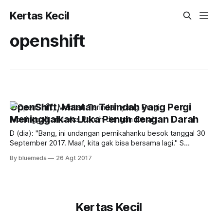
Kertas Kecil
openshift
OpenShift, Mantan Terindah yang Pergi
Meninggalkan Luka Penuh dengan Darah
D (dia): "Bang, ini undangan pernikahanku besok tanggal 30
September 2017. Maaf, kita gak bisa bersama lagi." S
(saya): "Ta...tapi.. Kita kan masih pacaran?" D (dia): "Sekali
By bluemeda
26 Agt 2017
lagi maaf bang. Kemarin ada seseorang yang melamar aku,
dan aku gak bisa menolak niat baik seseorang
Kertas Kecil